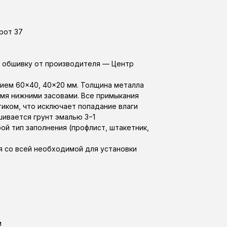
рот 37
д обшивку от производителя — Центр
ием 60×40, 40×20 мм. Толщина металла
умя нижними засовами. Все примыкания
ком, что исключает попадание влаги
ивается грунт эмалью 3−1
й тип заполнения (профлист, штакетник,
я со всей необходимой для установки
м