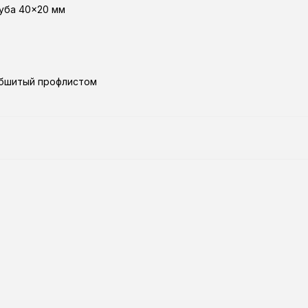
руба 40×20 мм
обшитый профлистом