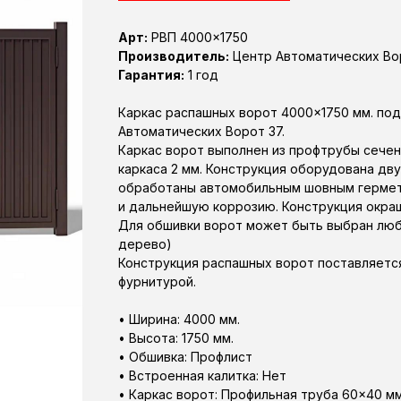
Арт:
РВП 4000×1750
Производитель:
Центр Автоматических Во
Гарантия:
1 год
Каркас распашных ворот 4000×1750 мм. по
Автоматических Ворот 37.
Каркас ворот выполнен из профтрубы сечен
каркаса 2 мм. Конструкция оборудована дв
обработаны автомобильным шовным гермети
и дальнейшую коррозию. Конструкция окраш
Для обшивки ворот может быть выбран любо
дерево)
Конструкция распашных ворот поставляетс
фурнитурой.
• Ширина: 4000 мм.
• Высота: 1750 мм.
• Обшивка: Профлист
• Встроенная калитка: Нет
• Каркас ворот: Профильная труба 60×40 м