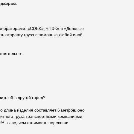
еджерам.
 операторами: «CDEK», «ПЭК» и «Деловые
ать отправку груза с помощью любой иной
стоятельно:
ить её в другой город?
ерсональное
предложение
то длина изделия составляет 6 метров, оно
ворота
ритного груза транспортными компаниями
0% выше, чем стоимость перевозки
сколько вопросов - и мы рассчитаем стоимость под ваш проект.