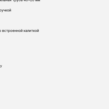
 ручкой
о встроенной калиткой
ту