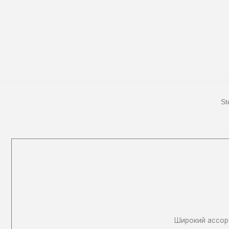
Широкий ассортимент,
Весь каталог
Адрес:
St
город Иваново
Офис продаж: ул.Станкостроителей, д. 20
Связаться с нами:
84932 491555
( офис продаж )
+7 930 350 39 89
otkatnye-vorota37@mail.ru