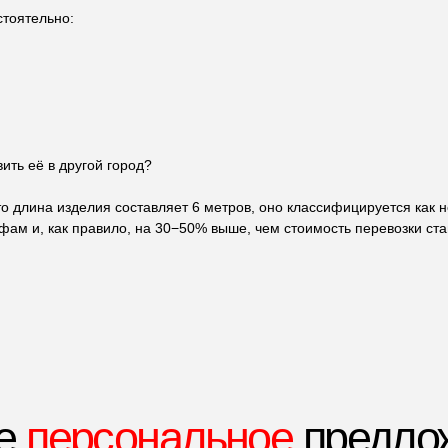
стоятельно:
ерсональное
предложение
ить её в другой город?
ворота
что длина изделия составляет 6 метров, оно классифицируется как 
м и, как правило, на 30−50% выше, чем стоимость перевозки ста
сколько вопросов - и мы рассчитаем стоимость под ваш проект.