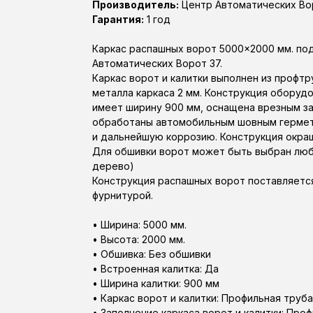
Производитель:
Центр Автоматических Во
Гарантия:
1 год
Каркас распашных ворот 5000×2000 мм. по
Автоматических Ворот 37.
Каркас ворот и калитки выполнен из профт
металла каркаса 2 мм. Конструкция оборуд
имеет ширину 900 мм, оснащена врезным за
обработаны автомобильным шовным гермети
и дальнейшую коррозию. Конструкция окраш
Для обшивки ворот может быть выбран любо
дерево)
Конструкция распашных ворот поставляетс
фурнитурой.
• Ширина: 5000 мм.
• Высота: 2000 мм.
• Обшивка: Без обшивки
• Встроенная калитка: Да
• Ширина калитки: 900 мм
• Каркас ворот и калитки: Профильная труб
• Заполнение каркаса ворот и калитки: Про