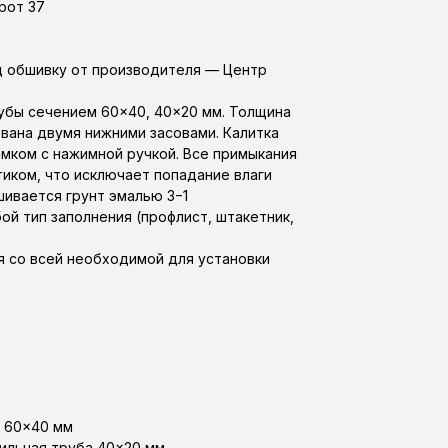
рот 37
д обшивку от производителя — Центр
рубы сечением 60×40, 40×20 мм. Толщина
ована двумя нижними засовами. Калитка
мком с нажимной ручкой. Все примыкания
ком, что исключает попадание влаги
ивается грунт эмалью 3−1
й тип заполнения (профлист, штакетник,
я со всей необходимой для установки
а 60×40 мм
фильная труба 40×20 мм