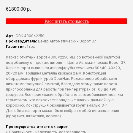
61800,00
р.
Рассчитать стоимость
Арт:
ОВК 4000×2250
Производитель:
Центр Автоматических Ворот 37
Гарантия:
1 год
Каркас откатных ворот 4000×2250 мм. со встроенной калиткой
под обшивку от производителя — Центр Автоматических Ворот 37.
Каркас ворот выполнен из профтрубы сечением 60×40, 40×20,
20×20 мм. Толщина металла каркаса 2 мм. Конструкция
оборудована фурнитурой DoorHan. Ролики опор обработаны
низкотемпературной смазкой, благодаря этому, такие ворота
приспособлены для работы при температурах от -60 до +90
градусов. Все примыкания обработаны автомобильным шовным
герметиком, что исключает попадание влаги и дальнейшую
коррозию. Конструкция окрашивается грунт эмалью 3−1
Для обшивки ворот может быть выбран любой тип заполнения
(профлист, штакетник, дерево)
Преимущества откатных ворот
• Практичность, надежность, долговечность.