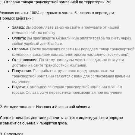
1. Отправка товара транспортной компанией по территории РФ
Условия оплаты: 100% предоплата заказа банковским переводом.
Порядок действий:
Заявка:
Вы оформляете заказ на сайте и получаете от нашей
компании счёт на оплату.
Оплата:
Вы производите безналичную оплату товара по счету через
любой удобный для Вас банк.
Отправка:
После получения оплаты мы передаем товар транспортной
компании и высылаем вам экспедиторскую накладную (трек-номер).
Отслеживание:
По этому номеру вы можете следить за статусом
доставки на сайте транспортной компании.
Получение:
По прибытии груза в ваш город представители
транспортной компании свяжутся с вами для согласования времени
получения.
Выдача:
Самовывоз со склада транспортной компании в вашем
Получите
персональное
городе. Оплата услуг перевозчика производится при получении.
предложение на ворота
Ответьте на несколько вопросов - и мы
2. Автодоставка по г. Иваново и Ивановской области
рассчитаем стоимость под ваш проект.
Срок и стоимость доставки рассчитывается в индивидуальном порядке
и зависит от объема и габаритов груза.
3. Самовывоз