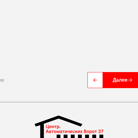
 профессиональный монтаж и надежные решения для вашего комфорта
О компании
Далее
ep:
График работы:
Пн-Пт 9.00 - 17.00
Cб-Вс выходной