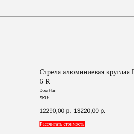
0
Корзина
Стрела алюминиевая кругла
6-R
DoorHan
SKU:
12290,00
р.
13220,00
р.
Рассчитать стоимость