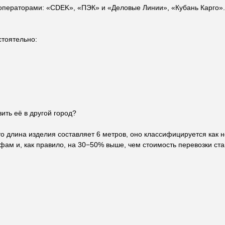
ператорами: «CDEK», «ПЭК» и «Деловые Линии», «Кубань Карго». 
стоятельно:
ить её в другой город?
ерсональное
предложение
что длина изделия составляет 6 метров, оно классифицируется как 
ворота
м и, как правило, на 30−50% выше, чем стоимость перевозки ста
сколько вопросов - и мы рассчитаем стоимость под ваш проект.