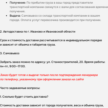
Получение:
По прибытии груза в ваш город представители
транспортной компании свяжутся с вами для согласования времени
получения.
Выдача:
Самовывоз со склада транспортной компании в вашем
городе. Оплата услуг перевозчика производится при получении.
Получите
персональное
2. Автодоставка по г. Иваново и Ивановской области
предложение на ворота
Срок и стоимость доставки рассчитывается в индивидуальном порядке
и зависит от объема и габаритов груза.
Ответьте на несколько вопросов - и мы
рассчитаем стоимость под ваш проект.
3. Самовывоз
Забрать заказ можно по адресу: ул. Станкостроителей, 20. Время работы:
пн-пт, 9:00—17:00.
Заказ будет готов к выдаче только после подтверждения менеджера
по телефону, указанному при оформлении заказа на сайте
Часто задаваемые вопросы:
1. Сколько будет стоить доставка?
Стоимость доставки зависит от города получателя, веса и объема груза,