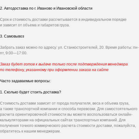
2. Автодоставка по г. Иваново и Ивановской области
Получите
персональное
Срок и стоимость доставки рассчитывается в индивидуальном порядке
предложение на ворота
и зависит от объема и габаритов груза.
3. Самовывоз
Ответьте на несколько вопросов - и мы
рассчитаем стоимость под ваш проект.
Забрать заказ можно по адресу: ул. Станкостроителей, 20. Время работы: пн-
пт, 9:00—17:00.
Заказ будет готов к выдаче только после подтверждения менеджера
по телефону, указанному при оформлении заказа на сайте
Часто задаваемые вопросы:
1. Сколько будет стоить доставка?
Стоимость доставки зависит от города получателя, веса и объема груза,
а также транспортной компании и способа перевозки. Для самостоятельного
расчета ориентировочной стоимости вы можете воспользоваться онлайн-
калькуляторами на официальных сайтах транспортных компаний. Для
получения точного коммерческого расчета стоимости доставки, пожалуйста,
обратитесь к нашим менеджерам.