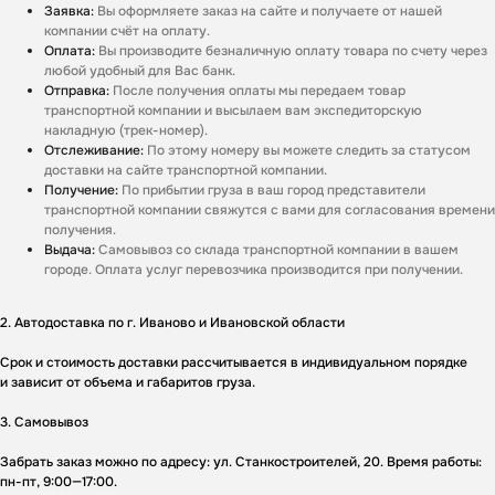
Заявка:
Вы оформляете заказ на сайте и получаете от нашей
компании счёт на оплату.
Оплата:
Вы производите безналичную оплату товара по счету через
любой удобный для Вас банк.
Отправка:
После получения оплаты мы передаем товар
транспортной компании и высылаем вам экспедиторскую
накладную (трек-номер).
Отслеживание:
По этому номеру вы можете следить за статусом
доставки на сайте транспортной компании.
Получение:
По прибытии груза в ваш город представители
транспортной компании свяжутся с вами для согласования времени
получения.
Выдача:
Самовывоз со склада транспортной компании в вашем
городе. Оплата услуг перевозчика производится при получении.
2. Автодоставка по г. Иваново и Ивановской области
Срок и стоимость доставки рассчитывается в индивидуальном порядке
и зависит от объема и габаритов груза.
Получите
персональное
3. Самовывоз
предложение на ворота
Забрать заказ можно по адресу: ул. Станкостроителей, 20. Время работы:
Ответьте на несколько вопросов - и мы
пн-пт, 9:00—17:00.