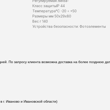
Регулируемая линза​-​
Класс защиты​IP 44
Температура​°C -20 ÷ +50
Размеры мм 50х29х80
Вес г 140
Устройства безопасности: Фотоэлементы
 дней. По запросу клиента возможна доставка на более позднюю да
 г. Иваново и Ивановской области)