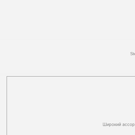
Широкий ассортимент,
Весь каталог
Адрес:
St
город Иваново
Офис продаж: ул.Станкостроителей, д. 20
Связаться с нами:
84932 491555
( офис продаж )
+7 930 350 39 89
otkatnye-vorota37@mail.ru