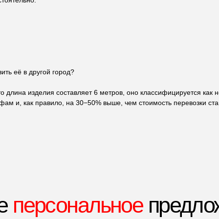
стоятельно:
ерсональное
предложение
ить её в другой город?
ворота
что длина изделия составляет 6 метров, оно классифицируется как 
м и, как правило, на 30−50% выше, чем стоимость перевозки ста
сколько вопросов - и мы рассчитаем стоимость под ваш проект.