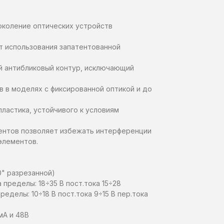
коление оптических устройств
т использования запатентованной
й антибликовый контур, исключающий
ов в моделях с фиксированной оптикой и до
ластика, устойчивого к условиям
ентов позволяет избежать интерференции
элементов.
0" разрезанной)
 пределы: 18÷35 В пост.тока 15÷28
ределы: 10÷18 В пост.тока 9÷15 В пер.тока
мА и 48В