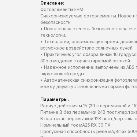
Описание:
Фотоэлементы EPM
Синхронизируемые фотоэлементы. Новое по
безопасности.
• Повышенная степень безопасности за сче
технологии.
• Технологии, опережающие время: двойно
возможное воздействие солнечных лучей.
• Практичные: угол обзора линзы 10 градус
30o в моделях с ориентируемой оптикой.
• Надежное исполнение: выполнены из ABS п
окружающей среды.
• Автоматическая синхронизация фотоэлем
между двумя установленными парами фото
Параметры:
Радиус действия м 15 (30 с перемычкой и "1
Питание В без перемычки 24В пост./пер.тока
В пер.токас перемычкой 12В пост./пер.тока п
Номинальный ток мА​25 RX 30 TX
Пропускная способность реле мА/В​max 500