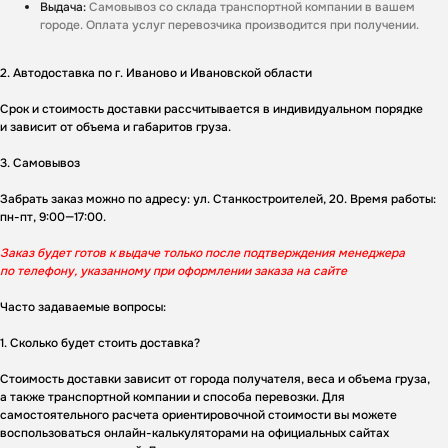
Выдача:
Самовывоз со склада транспортной компании в вашем
городе. Оплата услуг перевозчика производится при получении.
2. Автодоставка по г. Иваново и Ивановской области
Срок и стоимость доставки рассчитывается в индивидуальном порядке
и зависит от объема и габаритов груза.
3. Самовывоз
Забрать заказ можно по адресу: ул. Станкостроителей, 20. Время работы:
Получите
персональное
пн-пт, 9:00—17:00.
предложение на ворота
Заказ будет готов к выдаче только после подтверждения менеджера
по телефону, указанному при оформлении заказа на сайте
Ответьте на несколько вопросов - и мы
рассчитаем стоимость под ваш проект.
Часто задаваемые вопросы:
1. Сколько будет стоить доставка?
Стоимость доставки зависит от города получателя, веса и объема груза,
а также транспортной компании и способа перевозки. Для
самостоятельного расчета ориентировочной стоимости вы можете
воспользоваться онлайн-калькуляторами на официальных сайтах